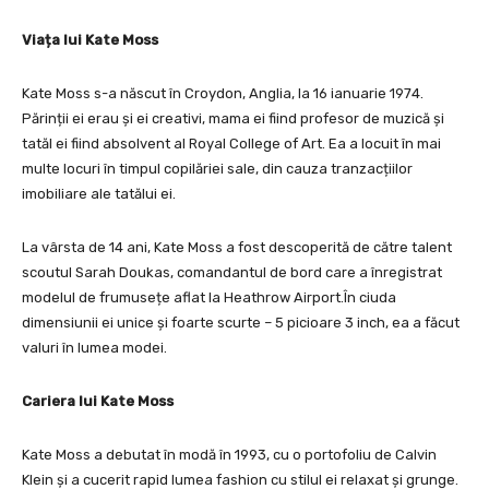
Viața lui Kate Moss
Kate Moss s-a născut în Croydon, Anglia, la 16 ianuarie 1974.
Părinții ei erau și ei creativi, mama ei fiind profesor de muzică și
tatăl ei fiind absolvent al Royal College of Art. Ea a locuit în mai
multe locuri în timpul copilăriei sale, din cauza tranzacțiilor
imobiliare ale tatălui ei.
La vârsta de 14 ani, Kate Moss a fost descoperită de către talent
scoutul Sarah Doukas, comandantul de bord care a înregistrat
modelul de frumusețe aflat la Heathrow Airport.În ciuda
dimensiunii ei unice și foarte scurte – 5 picioare 3 inch, ea a făcut
valuri în lumea modei.
Cariera lui Kate Moss
Kate Moss a debutat în modă în 1993, cu o portofoliu de Calvin
Klein și a cucerit rapid lumea fashion cu stilul ei relaxat și grunge.