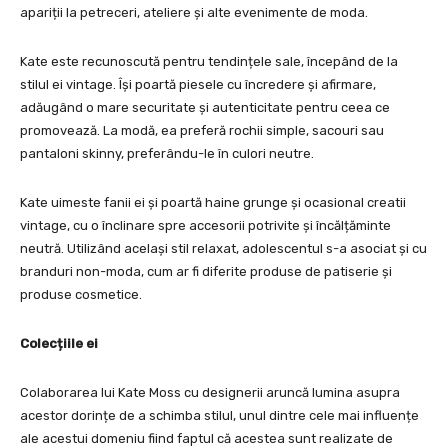
apariții la petreceri, ateliere și alte evenimente de moda.
Kate este recunoscută pentru tendințele sale, începând de la
stilul ei vintage. Își poartă piesele cu încredere și afirmare,
adăugând o mare securitate și autenticitate pentru ceea ce
promovează. La modă, ea preferă rochii simple, sacouri sau
pantaloni skinny, preferându-le în culori neutre.
Kate uimeste fanii ei și poartă haine grunge și ocasional creatii
vintage, cu o înclinare spre accesorii potrivite și încălțăminte
neutră. Utilizând același stil relaxat, adolescentul s-a asociat și cu
branduri non-moda, cum ar fi diferite produse de patiserie și
produse cosmetice.
Colecțiile ei
Colaborarea lui Kate Moss cu designerii aruncă lumina asupra
acestor dorințe de a schimba stilul, unul dintre cele mai influențe
ale acestui domeniu fiind faptul că acestea sunt realizate de