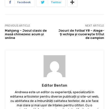
Facebook
Twitter
PREVIOUS ARTICLE
NEXT ARTICLE
Mahjong – Jocul clasic de
Jocuri de fotbal Y8 – Alege-
masă chinezesc acum și
ți echipa și cucerește titlul
online
de campion
Editor Benton
Andreea este un editor cu experiență, specializată în
editarea articolelor pentru diverse publicații și site-uri web,
cu abilitatea de a îmbunătăți calitatea textelor, de a le face
mai clare și mai ușor de înțeles pentru cititori. Cu o