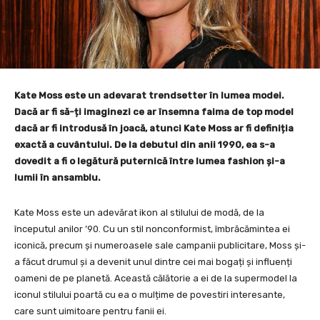
Kate Moss este un adevarat trendsetter în lumea modei.
Dacă ar fi să-ți imaginezi ce ar însemna faima de top model
dacă ar fi introdusă în joacă, atunci Kate Moss ar fi definiția
exactă a cuvântului. De la debutul din anii 1990, ea s-a
dovedit a fi o legătură puternică între lumea fashion și-a
lumii în ansamblu.
Kate Moss este un adevărat ikon al stilului de modă, de la
începutul anilor ’90. Cu un stil nonconformist, îmbrăcămintea ei
iconică, precum și numeroasele sale campanii publicitare, Moss și-
a făcut drumul și a devenit unul dintre cei mai bogați și influenți
oameni de pe planetă. Această călătorie a ei de la supermodel la
iconul stilului poartă cu ea o mulțime de povestiri interesante,
care sunt uimitoare pentru fanii ei.