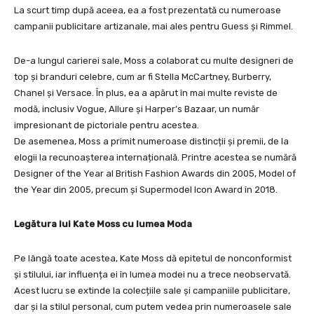
La scurt timp după aceea, ea a fost prezentată cu numeroase
campanii publicitare artizanale, mai ales pentru Guess și Rimmel.
De-a lungul carierei sale, Moss a colaborat cu multe designeri de
top și branduri celebre, cum ar fi Stella McCartney, Burberry,
Chanel și Versace. În plus, ea a apărut în mai multe reviste de
modă, inclusiv Vogue, Allure și Harper’s Bazaar, un număr
impresionant de pictoriale pentru acestea.
De asemenea, Moss a primit numeroase distincții și premii, de la
elogii la recunoașterea internațională. Printre acestea se numără
Designer of the Year al British Fashion Awards din 2005, Model of
the Year din 2005, precum și Supermodel Icon Award în 2018.
Legătura lui Kate Moss cu lumea Moda
Pe lângă toate acestea, Kate Moss dă epitetul de nonconformist
și stilului, iar influența ei în lumea modei nu a trece neobservată.
Acest lucru se extinde la colecțiile sale și campaniile publicitare,
dar și la stilul personal, cum putem vedea prin numeroasele sale