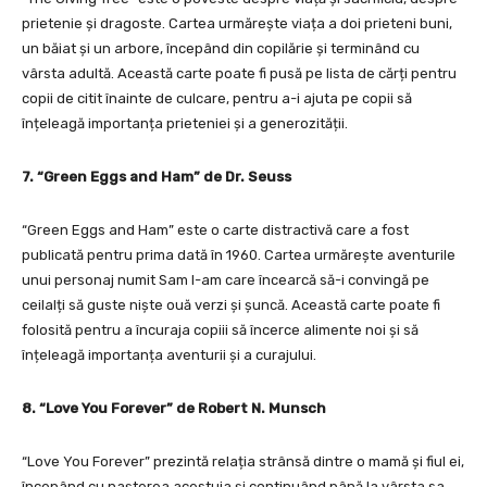
prietenie și dragoste. Cartea urmărește viața a doi prieteni buni,
un băiat și un arbore, începând din copilărie și terminând cu
vârsta adultă. Această carte poate fi pusă pe lista de cărți pentru
copii de citit înainte de culcare, pentru a-i ajuta pe copii să
înțeleagă importanța prieteniei și a generozității.
7. “Green Eggs and Ham” de Dr. Seuss
“Green Eggs and Ham” este o carte distractivă care a fost
publicată pentru prima dată în 1960. Cartea urmărește aventurile
unui personaj numit Sam I-am care încearcă să-i convingă pe
ceilalți să guste niște ouă verzi și șuncă. Această carte poate fi
folosită pentru a încuraja copiii să încerce alimente noi și să
înțeleagă importanța aventurii și a curajului.
8. “Love You Forever” de Robert N. Munsch
“Love You Forever” prezintă relația strânsă dintre o mamă și fiul ei,
începând cu nașterea acestuia și continuând până la vârsta sa