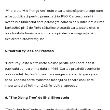
“Where the Wild Things Are” este o carte clasică pentru copii care
a fost publicată pentru prima dată în 1963. Cartea prezintă
aventurile unui băiat care părăsește camera sa și intră într-o lume
fantastică plină de ființe sălbatice. Această carte poate oferi o
oportunitate bună de a vorbi cu copiii despre imaginație și
explorarea creativității lor.
5. “Corduroy” de Don Freeman
“Corduroy” este o altă carte clasică pentru copii care a fost
publicată pentru prima dată în 1968. Cartea prezintă aventurile
unui ursuleț de pluș într-un mare magazin și cum își găsește o
casă. Această carte transmite mesajul că fiecare copil este
important și că toți merită să fie iubiți și apreciați.
6. “The Giving Tree” de Shel Silverstein
“The Giving Tree” este o poveste despre viață și sacrificiu, despre