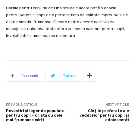
Cartile pentru copii de citit inainte de culcare pot fi o ocazie
pentru parinti si copii de a petrece timp de calitate impreuna si de
a crea amintiri frumoase. Fiecare dintre aceste carti vin cu
mesajul lor unic, insa toate ofera un mediu calmant pentru copii,
invaluit intr-o lume magica de lectura.
Facebook
Twitter
PREVIOUS ARTICLE
NEXT ARTICLE
Povestiri și legende populare
Cărțile preferate ale
pentru copii – o listă cu cele
vedetelor pentru copii și
mai frumoase cărți
adolescenți