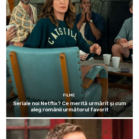
FILME
Seriale noi Netflix? Ce merită urmărit și cum
aleg românii următorul favorit