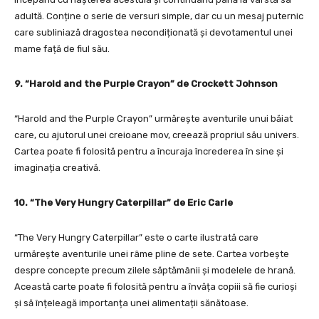
adultă. Conține o serie de versuri simple, dar cu un mesaj puternic
care subliniază dragostea necondiționată și devotamentul unei
mame față de fiul său.
9. “Harold and the Purple Crayon” de Crockett Johnson
“Harold and the Purple Crayon” urmărește aventurile unui băiat
care, cu ajutorul unei creioane mov, creează propriul său univers.
Cartea poate fi folosită pentru a încuraja încrederea în sine și
imaginația creativă.
10. “The Very Hungry Caterpillar” de Eric Carle
“The Very Hungry Caterpillar” este o carte ilustrată care
urmărește aventurile unei râme pline de sete. Cartea vorbește
despre concepte precum zilele săptămânii și modelele de hrană.
Această carte poate fi folosită pentru a învăța copiii să fie curioși
și să înțeleagă importanța unei alimentații sănătoase.