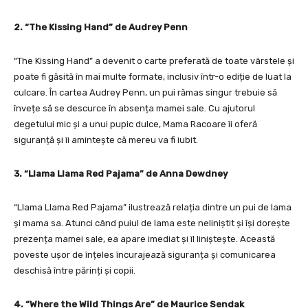
2. “The Kissing Hand” de Audrey Penn
“The Kissing Hand” a devenit o carte preferată de toate vârstele și
poate fi găsită în mai multe formate, inclusiv într-o ediție de luat la
culcare. În cartea Audrey Penn, un pui rămas singur trebuie să
învețe să se descurce în absența mamei sale. Cu ajutorul
degetului mic și a unui pupic dulce, Mama Racoare îi oferă
siguranță și îi amintește că mereu va fi iubit.
3. “Llama Llama Red Pajama” de Anna Dewdney
“Llama Llama Red Pajama” ilustrează relația dintre un pui de lama
și mama sa. Atunci când puiul de lama este neliniștit și își dorește
prezența mamei sale, ea apare imediat și îl liniștește. Această
poveste ușor de înțeles încurajează siguranța și comunicarea
deschisă între părinți și copii.
4. “Where the Wild Things Are” de Maurice Sendak