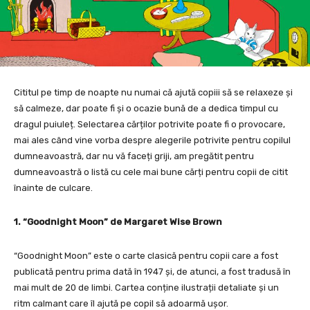
Cititul pe timp de noapte nu numai că ajută copiii să se relaxeze și
să calmeze, dar poate fi și o ocazie bună de a dedica timpul cu
dragul puiuleț. Selectarea cărților potrivite poate fi o provocare,
mai ales când vine vorba despre alegerile potrivite pentru copilul
dumneavoastră, dar nu vă faceți griji, am pregătit pentru
dumneavoastră o listă cu cele mai bune cărți pentru copii de citit
înainte de culcare.
1. “Goodnight Moon” de Margaret Wise Brown
“Goodnight Moon” este o carte clasică pentru copii care a fost
publicată pentru prima dată în 1947 și, de atunci, a fost tradusă în
mai mult de 20 de limbi. Cartea conține ilustrații detaliate și un
ritm calmant care îl ajută pe copil să adoarmă ușor.