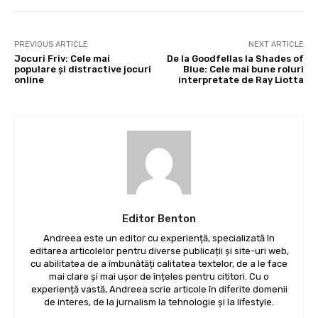
PREVIOUS ARTICLE
NEXT ARTICLE
Jocuri Friv: Cele mai
De la Goodfellas la Shades of
populare și distractive jocuri
Blue: Cele mai bune roluri
online
interpretate de Ray Liotta
Editor Benton
Andreea este un editor cu experiență, specializată în
editarea articolelor pentru diverse publicații și site-uri web,
cu abilitatea de a îmbunătăți calitatea textelor, de a le face
mai clare și mai ușor de înțeles pentru cititori. Cu o
experiență vastă, Andreea scrie articole în diferite domenii
de interes, de la jurnalism la tehnologie și la lifestyle.