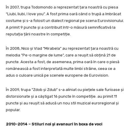
În 2007, trupa Todomondo a reprezentat țara noastră cu piesa
“Liubi, liubi, I love you”. A fost prima oară când o trupă a îmbrăcat
costume și s-a folosit un dialect regional pe scena Eurovisionului.
A primit 9 puncte și a contribuit într-o măsură semnificativă la
reputația țării noastre în competiție.
În 2008, Nico și Vlad “Mirabela” au reprezentat țara noastră cu
melodia ”Pe-o margine de lume”, care a reușit să obțină 21 de
puncte. Acesta a fost, de asemenea, prima oară în care o piesă
românească a fost interpretată multe limbi străine, ceea ce a
adus o culoare unică pe scenele europene de Eurovision.
În 2009, trupa ”Zdob și Zdub” s-a aliniat cu piețele sale furioase și
distorsionate și a câștigat 16 puncte în competiție. au primit 11
puncte și au reușit să aducă un nou stil muzical euroregional și
popular.
2010-2014 – Stiluri noi și avansuri în boxa de voci