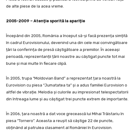
de alte piese de la acea vreme.
2005-2009 – Atenție sporită la apariție
Începând din 2005, România a început să-și facă prezența simțită
în cadrul Eurovisionului, devenind una din cele mai convingătoare
țări la conferința de presă câștigătoare a premiilor. În aceeași
perioadă, reprezentanții țării noastre au câștigat puncte tot mai
bune și mai multe în fiecare clipă.
În 2005, trupa “Moldovian Band” a reprezentat țara noastră la
Eurovision cu piesa “Jumatatea ta” și a adus familiei Eurovision o
altfel de vibrație. Melodia și culorile au impresionat telespectatorii
din întreaga lume și au câștigat trei puncte extrem de importante.
În 2006, țara noastră a dat voce grecească lui Mihai Trăistariu în
piesa “Tornero”. Aceasta a reușit să câștige 22 de puncte,
obținând al patrulea clasament al României în Eurovision.