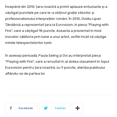
Începând din 2010, țara noastră a primit aplauze entuziaste și a
câștigat punctele pe care le-a obținut grație stilurilor și
profesionalismului interpreților români. În 2010, Ovidiu Lipan
Țăndărică a reprezentat țara la Eurovision, în piesa “Playing with
Fire”, care a câștigat 18 puncte. Aceasta a prezentat în mod
inovator călătoria prin lume a unui artist, astfel încât să câștige
inimile telespectatorilor lumii.
În aceeași perioadă, Paula Seling și Ovi au interpretat piesa
“Playing with Fire”, care a rersultat în al doilea clasament în topul
Eurovision pentru țara noastră, cu 9 puncte, atenția publicului
aflându-se de partea lor.
Facebook
Twitter