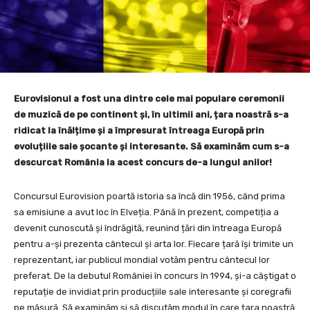
Eurovisionul a fost una dintre cele mai populare ceremonii
de muzică de pe continent și, în ultimii ani, țara noastră s-a
ridicat la înălțime și a împresurat întreaga Europă prin
evoluțiile sale șocante și interesante. Să examinăm cum s-a
descurcat România la acest concurs de-a lungul anilor!
Concursul Eurovision poartă istoria sa încă din 1956, când prima
sa emisiune a avut loc în Elveția. Până în prezent, competiția a
devenit cunoscută și îndrăgită, reunind țări din întreaga Europă
pentru a-și prezenta cântecul și arta lor. Fiecare țară își trimite un
reprezentant, iar publicul mondial votăm pentru cântecul lor
preferat. De la debutul ​​României în concurs în 1994, și-a câștigat o
reputație de invidiat prin producțiile sale interesante și coregrafii
pe măsură. Să examinăm și să discutăm modul în care țara noastră