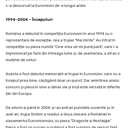
s-a descurcat la Eurovision de-a lungul anilor.
1994-2004 – Începuturi
România a debutat în competiția Eurovision în anul 1994 cu o
reprezentare de excepție, cea a trupei “Mai minte”. Au intrat în
competiție cu piesa numită “Cine vrea să-mi pună pară”, care i-a
impresionat pe fanii din întreaga lume și, de asemenea, a atras o
mulțime de voturi.
Acesta a fost debutul memorabil al trupei în Eurovision, care nu a
început prea bine, câștigând doar un punct. Dar amintirea acelui
concurs și piesa în sine a rămas vie și încă este versată în diferite
țări din Europa.
De atunci și până în 2004, și-au extras punctele cuvenite și, în
acel an, trupa Sistem a readus a doua clasare a României în
clasamentul Eurovisionului, cu piesa “Dragoste și Nostalgie”.
Piesa a fost un succes și publicul a fost surprins de versuri față