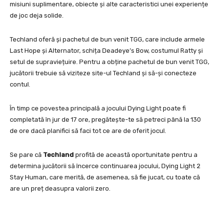
misiuni suplimentare, obiecte și alte caracteristici unei experiențe
de joc deja solide.
Techland oferă și pachetul de bun venit TGG, care include armele
Last Hope și Alternator, schița Deadeye’s Bow, costumul Ratty și
setul de supraviețuire. Pentru a obține pachetul de bun venit TGG,
jucătorii trebuie să viziteze site-ul Techland și să-și conecteze
contul.
În timp ce povestea principală a jocului Dying Light poate fi
completată în jur de 17 ore, pregătește-te să petreci până la 130
de ore dacă planifici să faci tot ce are de oferit jocul.
Se pare că
Techland
profită de această oportunitate pentru a
determina jucătorii să încerce continuarea jocului, Dying Light 2
Stay Human, care merită, de asemenea, să fie jucat, cu toate că
are un preț deasupra valorii zero.