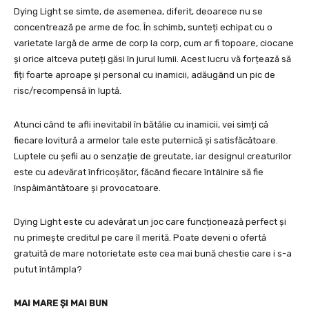
Dying Light se simte, de asemenea, diferit, deoarece nu se
concentrează pe arme de foc. În schimb, sunteți echipat cu o
varietate largă de arme de corp la corp, cum ar fi topoare, ciocane
și orice altceva puteți găsi în jurul lumii. Acest lucru vă forțează să
fiți foarte aproape și personal cu inamicii, adăugând un pic de
risc/recompensă în luptă.
Atunci când te afli inevitabil în bătălie cu inamicii, vei simți că
fiecare lovitură a armelor tale este puternică și satisfăcătoare.
Luptele cu șefii au o senzație de greutate, iar designul creaturilor
este cu adevărat înfricoșător, făcând fiecare întâlnire să fie
înspăimântătoare și provocatoare.
Dying Light este cu adevărat un joc care funcționează perfect și
nu primește creditul pe care îl merită. Poate deveni o ofertă
gratuită de mare notorietate este cea mai bună chestie care i s-a
putut întâmpla?
MAI MARE ȘI MAI BUN