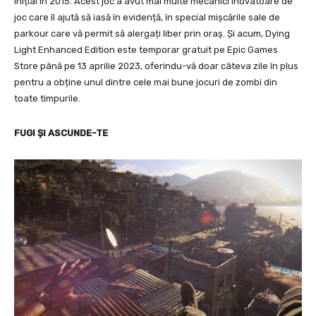
inițial în 2015. Acest joc a avut mai multe mecanici inovatoare de
joc care îl ajută să iasă în evidență, în special mișcările sale de
parkour care vă permit să alergați liber prin oraș. Și acum, Dying
Light Enhanced Edition este temporar gratuit pe Epic Games
Store până pe 13 aprilie 2023, oferindu-vă doar câteva zile în plus
pentru a obține unul dintre cele mai bune jocuri de zombi din
toate timpurile.
FUGI ȘI ASCUNDE-TE