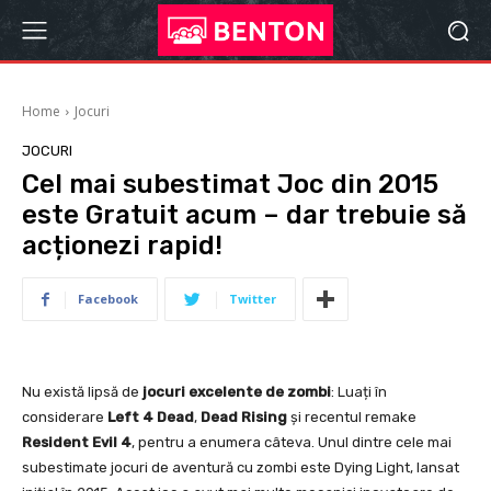
Home
Jocuri
JOCURI
Cel mai subestimat Joc din 2015
este Gratuit acum – dar trebuie să
acționezi rapid!
Facebook
Twitter
Nu există lipsă de
jocuri excelente de zombi
: Luați în
considerare
Left 4 Dead
,
Dead Rising
și recentul remake
Resident Evil 4
, pentru a enumera câteva. Unul dintre cele mai
subestimate jocuri de aventură cu zombi este Dying Light, lansat