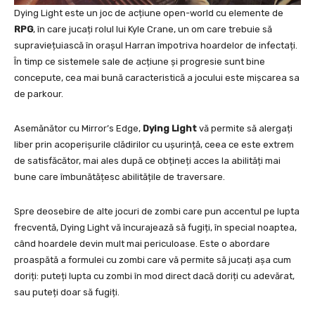
Dying Light este un joc de acțiune open-world cu elemente de
RPG
, în care jucați rolul lui Kyle Crane, un om care trebuie să
supraviețuiască în orașul Harran împotriva hoardelor de infectați.
În timp ce sistemele sale de acțiune și progresie sunt bine
concepute, cea mai bună caracteristică a jocului este mișcarea sa
de parkour.
Asemănător cu Mirror’s Edge,
Dying Light
vă permite să alergați
liber prin acoperișurile clădirilor cu ușurință, ceea ce este extrem
de satisfăcător, mai ales după ce obțineți acces la abilități mai
bune care îmbunătățesc abilitățile de traversare.
Spre deosebire de alte jocuri de zombi care pun accentul pe lupta
frecventă, Dying Light vă încurajează să fugiți, în special noaptea,
când hoardele devin mult mai periculoase. Este o abordare
proaspătă a formulei cu zombi care vă permite să jucați așa cum
doriți: puteți lupta cu zombi în mod direct dacă doriți cu adevărat,
sau puteți doar să fugiți.