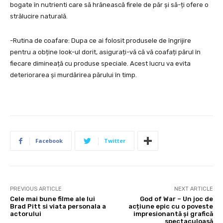
bogate în nutrienti care să hrănească firele de păr și să-ți ofere o
strălucire naturală.
-Rutina de coafare: Dupa ce ai folosit produsele de îngrijire
pentru a obține look-ul dorit, asigurați-vă că vă coafați părul în
fiecare dimineață cu produse speciale. Acest lucru va evita
deteriorarea și murdărirea părului în timp.
Facebook
Twitter
PREVIOUS ARTICLE
NEXT ARTICLE
Cele mai bune filme ale lui
God of War – Un joc de
Brad Pitt si viata personala a
acțiune epic cu o poveste
actorului
impresionantă și grafică
spectaculoasă