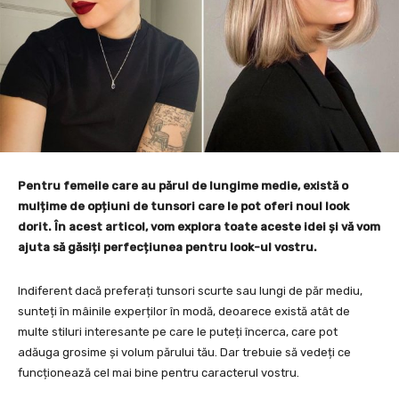
Pentru femeile care au părul de lungime medie, există o
mulțime de opțiuni de tunsori care le pot oferi noul look
dorit. În acest articol, vom explora toate aceste idei și vă vom
ajuta să găsiți perfecțiunea pentru look-ul vostru.
Indiferent dacă preferați tunsori scurte sau lungi de păr mediu,
sunteți în mâinile experților în modă, deoarece există atât de
multe stiluri interesante pe care le puteți încerca, care pot
adăuga grosime și volum părului tău. Dar trebuie să vedeți ce
funcționează cel mai bine pentru caracterul vostru.