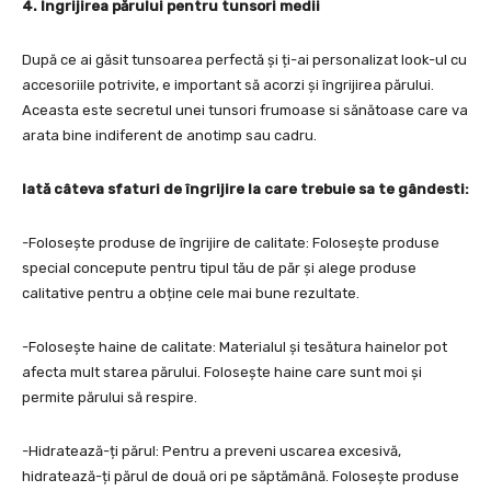
4. Îngrijirea părului pentru tunsori medii
După ce ai găsit tunsoarea perfectă și ți-ai personalizat look-ul cu
accesoriile potrivite, e important să acorzi și îngrijirea părului.
Aceasta este secretul unei tunsori frumoase si sănătoase care va
arata bine indiferent de anotimp sau cadru.
Iată câteva sfaturi de îngrijire la care trebuie sa te gândesti:
-Folosește produse de îngrijire de calitate: Folosește produse
special concepute pentru tipul tău de păr și alege produse
calitative pentru a obține cele mai bune rezultate.
-Folosește haine de calitate: Materialul și tesătura hainelor pot
afecta mult starea părului. Folosește haine care sunt moi și
permite părului să respire.
-Hidratează-ți părul: Pentru a preveni uscarea excesivă,
hidratează-ți părul de două ori pe săptămână. Folosește produse