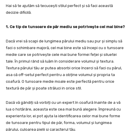
Hai să te ajutăm să tecucești stilul perfect și să faci această
decizie dificilă.
1. Ce tip de tunsoare de păr mediu se potrivește cel mai bine?
Dacă vrei să scapi de lungimea părului mediu sau pur și simplu să
faci o schimbare majoră, cel mai bine este să începi cu o tunsoare
medie care se potrivește cele mai bune formei feței și siluetei
tale. În primul rând să luăm în considerare volumul și textura.
Textura părului tău ar putea absorbi orice încerci să faci cu părul,
asa că off-setul perfect pentru a obține volumul și propria ta
coafură. O tunsoare medie moale este perfectă pentru orice
textură de păr și poate străluci in orice stil.
Dacă vă gândiți să vorbiți cu un expert în coafură înainte de a vă
lua o hotărâre, aceasta este cea mai bună alegere. Împreună cu
experienta lor, ei pot ajuta la identificarea celor mai bune forme
de tunsoare pentru tipul de păr, forma, volumul și lungimea
părului, culoarea pielii și caracterul tău.