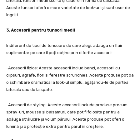
laterală, tunsori medii scurte și cădere în formă de cascadă.
Aceste tunsori oferă o mare varietate de look-uri și sunt usor de
îngrijit.
3. Accesorii pentru tunsori medii
Indiferent de tipul de tunsoare de care alegi, adauga un flair
suplimentar pe care îl poți obține prin diferite accesorii:
-Accesorii fizice: Aceste accesorii includ benzi, accesorii cu
clipsuri, agrafe, flori si ferestre scrunchies. Aceste produse pot da
o schimbare dramatica la look-ul simplu, agățându-le de partea
laterala sau de la spate.
-Accesorii de styling: Aceste accesorii include produse precum
spray-uri, mousse și balsamuri, care pot fi folosite pentru a
adăuga strălucire și volum părului. Aceste produse pot oferi o
lumină și o protecție extra pentru părul în creștere.