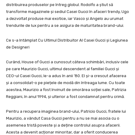
distribuirea produselor pe întreg globul. Rodolfo a știut să
transforme magazinele și sediul Casei Gucci în afaceri trendy, Ugo
a dezvoltat produse mai exotice, iar Vasco și Angelo au urumat
trendurile de lux pentru a se asigura de maturitatea brand-ului.
Ce s-a Intâmplat Cu Ultimul Distribuitor Al Casei Gucci și Legiunea
de Designeri
Curând, House of Gucci a cunoscut câteva schimbări, inclusiv cele
pe care Maurizio Gucci, ultimul descendent al familiei Gucci și
CEO-ul Casei Gucci, le-a adus în anii ’80. El și-a crescut afacerea
și a consolidat-o pe piețele de modă din întreaga lume. Cu toate
acestea, Maurizio a fost învinuit de omorârea soției sale, Patrizia
Reggiani, în anul 1994, și ulterior a fost condamnat pentru crimă.
Pentru a recupera imaginea brand-ului, Patricio Gucci, fratele lui
Maurizio, a vândut Casa Gucci pentru a nu se mai asocia cu o
asemenea tristă poveste și a deține controlul asupra afacerii.
Acesta a devenit acționar minoritar, dar a oferit conducerea