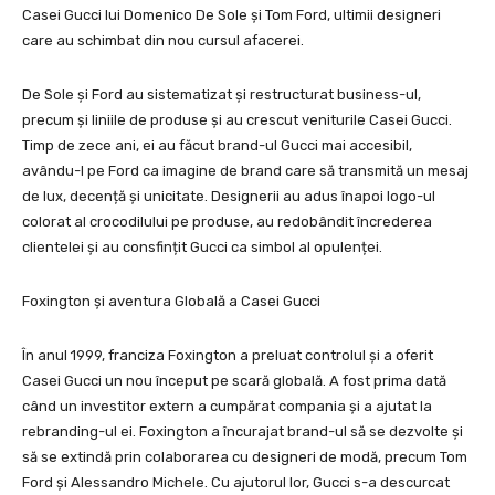
Casei Gucci lui Domenico De Sole și Tom Ford, ultimii designeri
care au schimbat din nou cursul afacerei.
De Sole și Ford au sistematizat și restructurat business-ul,
precum și liniile de produse și au crescut veniturile Casei Gucci.
Timp de zece ani, ei au făcut brand-ul Gucci mai accesibil,
avându-l pe Ford ca imagine de brand care să transmită un mesaj
de lux, decență și unicitate. Designerii au adus înapoi logo-ul
colorat al crocodilului pe produse, au redobândit încrederea
clientelei și au consfințit Gucci ca simbol al opulenței.
Foxington și aventura Globală a Casei Gucci
În anul 1999, franciza Foxington a preluat controlul și a oferit
Casei Gucci un nou început pe scară globală. A fost prima dată
când un investitor extern a cumpărat compania și a ajutat la
rebranding-ul ei. Foxington a încurajat brand-ul să se dezvolte și
să se extindă prin colaborarea cu designeri de modă, precum Tom
Ford și Alessandro Michele. Cu ajutorul lor, Gucci s-a descurcat