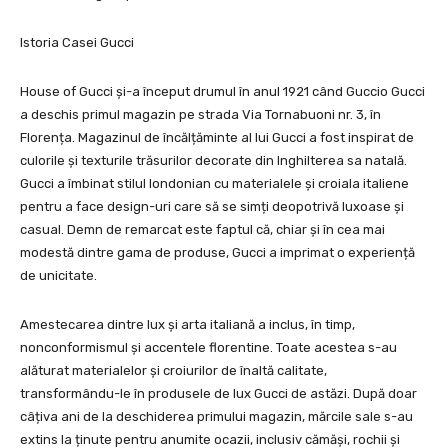
Istoria Casei Gucci
House of Gucci și-a început drumul în anul 1921 când Guccio Gucci
a deschis primul magazin pe strada Via Tornabuoni nr. 3, în
Florența. Magazinul de încălțăminte al lui Gucci a fost inspirat de
culorile și texturile trăsurilor decorate din Inghilterea sa natală.
Gucci a îmbinat stilul londonian cu materialele și croiala italiene
pentru a face design-uri care să se simți deopotrivă luxoase și
casual. Demn de remarcat este faptul că, chiar și în cea mai
modestă dintre gama de produse, Gucci a imprimat o experiență
de unicitate.
Amestecarea dintre lux și arta italiană a inclus, în timp,
nonconformismul și accentele florentine. Toate acestea s-au
alăturat materialelor și croiurilor de înaltă calitate,
transformându-le în produsele de lux Gucci de astăzi. După doar
câțiva ani de la deschiderea primului magazin, mărcile sale s-au
extins la ținute pentru anumite ocazii, inclusiv cămăși, rochii și