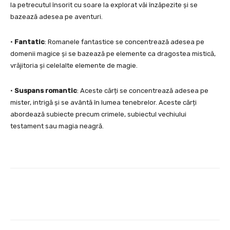
la petrecutul însorit cu soare la explorat văi înzăpezite și se
bazează adesea pe aventuri.
•
Fantatic
: Romanele fantastice se concentrează adesea pe
domenii magice și se bazează pe elemente ca dragostea mistică,
vrăjitoria și celelalte elemente de magie.
•
Suspans romantic
: Aceste cărți se concentrează adesea pe
mister, intrigă și se avântă în lumea tenebrelor. Aceste cărți
abordează subiecte precum crimele, subiectul vechiului
testament sau magia neagră.
Facebook
Twitter
Pinterest