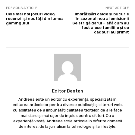
PREVIOUS ARTICLE
NEXT ARTICLE
Cele mai noi jocuri video,
Îmbrățișări calde și bucurie
recenzii și noutăți din lumea
în sezonul nou al emisiunii
gamingului
Se strigă darul – află cum au
fost alese familiile și ce
cadouri au primit
Editor Benton
Andreea este un editor cu experiență, specializată în
editarea articolelor pentru diverse publicații și site-uri web,
cu abilitatea de a îmbunătăți calitatea textelor, de a le face
mai clare și mai ușor de înțeles pentru cititori. Cu o
experiență vastă, Andreea scrie articole în diferite domenii
de interes, de la jurnalism la tehnologie și la lifestyle.