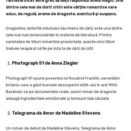
fantezie încât este greu să obții răspunsul acela magic. Una
dintre cele mai de dorit citiri este cărțile romantice care
aduc, de regulă, arome de dragoste, aventură și suspans.
Dragostea, datorită volumului său imens de cărți, este una dintre
cele mai mari binecuvântări în materie de literatură. Printre
varietatea de titluri romantice prezentate, aceste cinci titluri
trebuie neapărat să fie pe lista ta de cărți de citit.
Photograph 51 de Anna Ziegler
Photograph 51 spune povestea lui Rosalind Franklin, cercetător
britanic care a găsit buricele descoperirii ADN-ului în anii 1950.
Bazându-se pe documentele reale, acest roman de dragoste
adaugă ingredientele emoționale și tensiunii tale căutate.
Telegrama de Amor de Madeline Stevens
Un roman de debut de Madeline Stevens, Telegrama de Amor