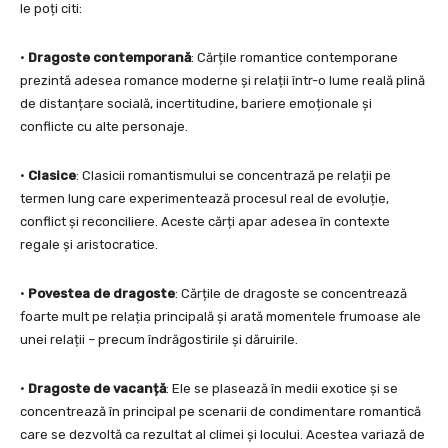
le poți citi:
•
Dragoste contemporană
: Cărțile romantice contemporane
prezintă adesea romance moderne și relații într-o lume reală plină
de distanțare socială, incertitudine, bariere emoționale și
conflicte cu alte personaje.
•
Clasice
: Clasicii romantismului se concentrază pe relații pe
termen lung care experimentează procesul real de evoluție,
conflict și reconciliere. Aceste cărți apar adesea în contexte
regale și aristocratice.
•
Povestea de dragoste
: Cărțile de dragoste se concentrează
foarte mult pe relația principală și arată momentele frumoase ale
unei relații – precum îndrăgostirile și dăruirile.
•
Dragoste de vacanță
: Ele se plasează în medii exotice și se
concentrează în principal pe scenarii de condimentare romantică
care se dezvoltă ca rezultat al climei și locului. Acestea variază de