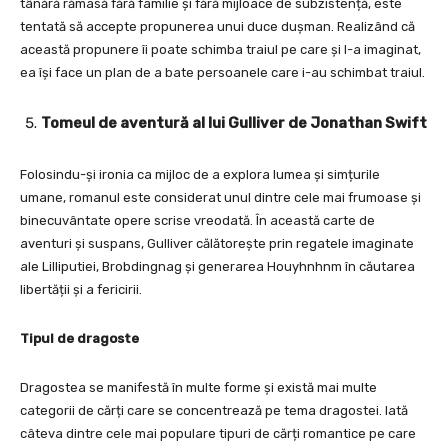
tânără rămasă fără familie și fără mijloace de subzistență, este
tentată să accepte propunerea unui duce dușman. Realizând că
această propunere îi poate schimba traiul pe care și l-a imaginat,
ea își face un plan de a bate persoanele care i-au schimbat traiul.
Tomeul de aventură al lui Gulliver de Jonathan Swift
Folosindu-și ironia ca mijloc de a explora lumea și simțurile
umane, romanul este considerat unul dintre cele mai frumoase și
binecuvântate opere scrise vreodată. În această carte de
aventuri și suspans, Gulliver călătorește prin regatele imaginate
ale Lilliputiei, Brobdingnag și generarea Houyhnhnm în căutarea
libertății și a fericirii.
Tipul de dragoste
Dragostea se manifestă în multe forme și există mai multe
categorii de cărți care se concentrează pe tema dragostei. Iată
câteva dintre cele mai populare tipuri de cărți romantice pe care