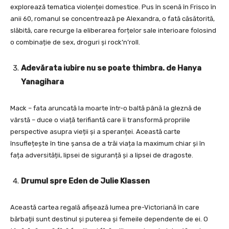
explorează tematica violenței domestice. Pus în scenă în Frisco în
anii 60, romanul se concentrează pe Alexandra, o fată căsătorită,
slăbită, care recurge la eliberarea forțelor sale interioare folosind
o combinație de sex, droguri și rock’n’roll.
Adevărata iubire nu se poate thimbra. de Hanya
Yanagihara
Mack – fata aruncată la moarte într-o baltă până la gleznă de
vârstă – duce o viață terifiantă care îi transformă propriile
perspective asupra vieții și a speranței. Această carte
însuflețește în tine șansa de a trăi viața la maximum chiar și în
fața adversității, lipsei de siguranță și a lipsei de dragoste.
Drumul spre Eden de Julie Klassen
Această cartea regală afișează lumea pre-Victoriană în care
bărbații sunt destinul și puterea și femeile dependente de ei. O