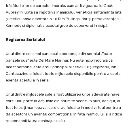
trăsăturile lor de caracter imorale, cum ar fi vigoarea lui Jack
Aubrey în lupta sa împotriva inamicului, veneticia simțământă lată
și meticuloasa devotare a lui Tom Pullings, dar și perseverența lui
Kennedy și diplomatia acestui grup de super-eroi în risipă.
Regizarea Serialului
Unul dintre cele mai cunoscute personaje din serialul „Toate
pânzele sus” este Cel Mare Marinar. Nu este nicio îndoială că
acest personaj este eroul principal al serialului și regizorul, Ion
Cantacuzino a folosit toate mijloacele disponibile pentru a capta
esența acestuia în serial.
Unul dintre mijloacele sale a fost utilizarea unor adevărate nave,
care luau parte la acțiunile din anumite scene. În plus, desigur, au
fost folosiți mari epave, care erau folosite în mod virtual pentru a
da acestora un avantaj competițional în fața inamicului, și a ridica
responsabilitatea echipajului său.