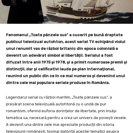
Fenomenul „Toate pânzele sus” a cucerit pe bună dreptate
publicul televizual autohton, acest serial TV echipând violul
unui renumit vas de război britanic din epoca colonială a
devenit un adevărat simbol al libertății. Serialul a fost
difuzat între anii 1975 și 1978, și a primit numeroase premii și
distincții, dar și calificativi laude pe plan internațional,
reunind un public din ce în ce mai numeros și devenind unul
dintre cele mai populare seriale produse în România.
Legendarul serial cu război maritim, „Toate pânzele sus”, a
presărat scena televizuală autohtonă cu o undă de pur
romantism, oferind euforia dorințelor de libertate, prin însăși
tematica sa, necesară pentru a crea un univers de povești vesele.
A devenit una dintre cele mai apreciate producții din istoria
televiziunii românești, tocmai datorită acestei tematici asupra