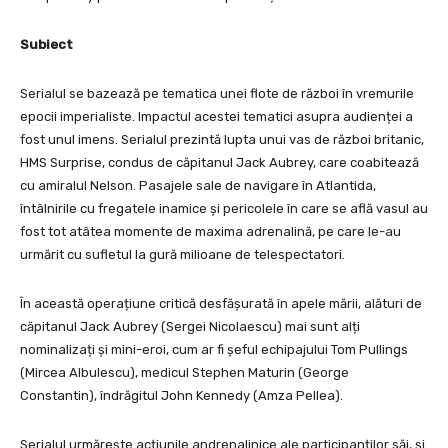
Subiect
Serialul se bazează pe tematica unei flote de război în vremurile
epocii imperialiste. Impactul acestei tematici asupra audienței a
fost unul imens. Serialul prezintă lupta unui vas de război britanic,
HMS Surprise, condus de căpitanul Jack Aubrey, care coabitează
cu amiralul Nelson. Pasajele sale de navigare în Atlantida,
întâlnirile cu fregatele inamice și pericolele în care se află vasul au
fost tot atâtea momente de maxima adrenalină, pe care le-au
urmărit cu sufletul la gură milioane de telespectatori.
În această operațiune critică desfășurată în apele mării, alături de
căpitanul Jack Aubrey (Sergei Nicolaescu) mai sunt alți
nominalizați și mini-eroi, cum ar fi șeful echipajului Tom Pullings
(Mircea Albulescu), medicul Stephen Maturin (George
Constantin), îndrăgitul John Kennedy (Amza Pellea).
Serialul urmărește acțiunile andrenalinice ale participanților săi, și