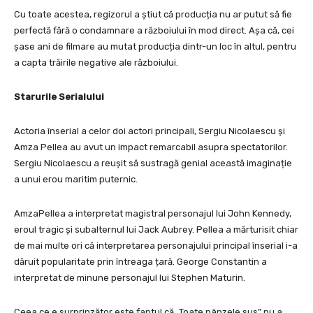
Cu toate acestea, regizorul a știut că producția nu ar putut să fie
perfectă fără o condamnare a războiului în mod direct. Așa că, cei
șase ani de filmare au mutat producția dintr-un loc în altul, pentru
a capta trăirile negative ale războiului.
Starurile Serialului
Actoria înserial a celor doi actori principali, Sergiu Nicolaescu și
Amza Pellea au avut un impact remarcabil asupra spectatorilor.
Sergiu Nicolaescu a reușit să sustragă genial această imaginație
a unui erou maritim puternic.
AmzaPellea a interpretat magistral personajul lui John Kennedy,
eroul tragic și subalternul lui Jack Aubrey. Pellea a mărturisit chiar
de mai multe ori că interpretarea personajului principal înserial i-a
dăruit popularitate prin întreaga țară. George Constantin a
interpretat de minune personajul lui Stephen Maturin.
Ceea ce e surprinzător este faptul că „Toate pânzele sus” nu a