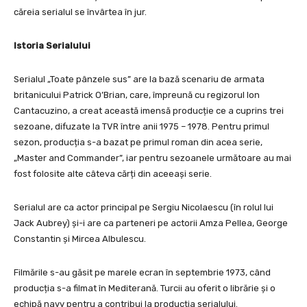
căreia serialul se învârtea în jur.
Istoria Serialului
Serialul „Toate pânzele sus” are la bază scenariu de armata
britanicului Patrick O’Brian, care, împreună cu regizorul Ion
Cantacuzino, a creat această imensă producție ce a cuprins trei
sezoane, difuzate la TVR între anii 1975 – 1978. Pentru primul
sezon, producția s-a bazat pe primul roman din acea serie,
„Master and Commander”, iar pentru sezoanele următoare au mai
fost folosite alte câteva cărți din aceeași serie.
Serialul are ca actor principal pe Sergiu Nicolaescu (în rolul lui
Jack Aubrey) și-i are ca parteneri pe actorii Amza Pellea, George
Constantin și Mircea Albulescu.
Filmările s-au găsit pe marele ecran în septembrie 1973, când
producția s-a filmat în Mediterană. Turcii au oferit o librărie și o
echipă navy pentru a contribui la producția serialului.