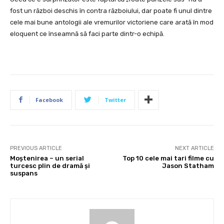
fost un război deschis în contra războiului, dar poate fi unul dintre
cele mai bune antologii ale vremurilor victoriene care arată în mod
eloquent ce înseamnă să faci parte dintr-o echipă.
Facebook
Twitter
PREVIOUS ARTICLE
NEXT ARTICLE
Moștenirea – un serial
Top 10 cele mai tari filme cu
turcesc plin de dramă și
Jason Statham
suspans